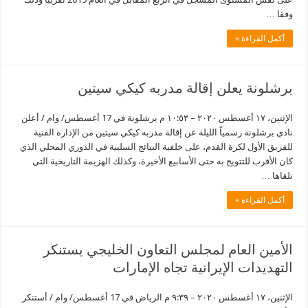
وفقا …
أكمل القراءة »
برشلونة يعلن إقالة مدربه كيكي سيتين
الإثنين، ١٧ أغسطس ٢٠٢٠ – ١٠:٥٣ م برشلونة في 17 أغسطس/ وام / أعلن
نادي برشلونة رسمياً الليلة عن إقالة مدربه كيكي سيتين من الإدارة الفنية
للفريق الأول لكرة القدم، على خلفية النتائج السلبية في الدوري المحلي الذي
كان الأقرب للتتويج به حتى الأسابيع الأخيرة، وكذلك الهزيمة التاريخية التي
تلقاها …
أكمل القراءة »
الأمين العام لمجلس التعاون الخليجي يستنكر
التهديدات الإيرانية تجاه الإمارات
الإثنين، ١٧ أغسطس ٢٠٢٠ – ٩:٣٩ م الرياض في 17 أغسطس/ وام / أستنكر