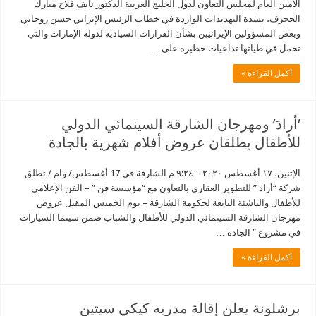
الأمين العام لمجلس التعاون لدول الخليج العربية الدكتور نايف فلاح مبارك
الحجرف، بشدة التهديدات الواردة في خطاب الرئيس الإيراني حسن روحاني
وبعض المسؤولين الإيرانيين بشأن القرارات السيادية لدولة الإمارات والتي
تحمل في طياتها تداعيات خطيرة على …
أكمل القراءة »
‘أرادَ’ ومهرجان الشارقة السينمائي الدولي
للأطفال يطلقان عروض أفلام شهرية بالجادة
الإثنين، ١٧ أغسطس ٢٠٢٠ – ٩:٢٤ م الشارقة في 17 أغسطس/ وام / تطلق
شركة “أرادَ ” للتطوير العقاري بالتعاون مع “مؤسسة فن ” – الفن الإعلامي
للأطفال والناشئة التابعة لحكومة الشارقة – يوم الخميس المقبل عروض
مهرجان الشارقة السينمائي الدولي للأطفال والشباب ضمن سينما السيارات
في مشروع ” الجادة …
أكمل القراءة »
برشلونة يعلن إقالة مدربه كيكي سيتين