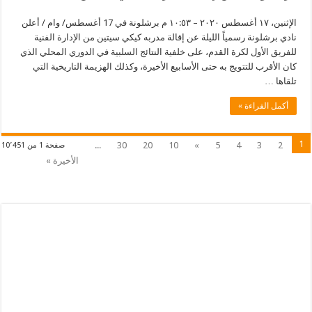
الإثنين، ١٧ أغسطس ٢٠٢٠ – ١٠:٥٣ م برشلونة في 17 أغسطس/ وام / أعلن
نادي برشلونة رسمياً الليلة عن إقالة مدربه كيكي سيتين من الإدارة الفنية
للفريق الأول لكرة القدم، على خلفية النتائج السلبية في الدوري المحلي الذي
كان الأقرب للتتويج به حتى الأسابيع الأخيرة، وكذلك الهزيمة التاريخية التي
تلقاها …
أكمل القراءة »
1
...
30
20
10
»
5
4
3
2
صفحة 1 من 10٬451
الأخيرة »