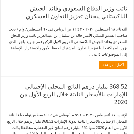
نائب وزير الدفاع السعودي وقائد الجيش
الباكستاني يبحثان تعزيز التعاون العسكري
الثلاثاء، ١٨ أغسطس ٢٠٢٠ – ١٢:٤٣ ص الرياض في 17 أغسطس/ وام / بحث
صاحب السمو الملكي الأمير خالد بن سلمان بن عبدالعزيز نائب وزير الدفاع
السعودي وقائد الجيش الباكستاني الفريق الأول الركن قمر جاويد باجوا الذي
يزور المملكة حاليا تعزيز التعاون المشترك لحفظ الأمن والاستقرار بالإضافة
إلى الموضوعات ذات …
أكمل القراءة »
368.52 مليار درهم الناتج المحلي الإجمالي
للإمارات بالأسعار الثابتة خلال الربع الأول من
2020
الإثنين، ١٧ أغسطس ٢٠٢٠ – ٥:٠٤ م أبوظبي في 17 اغسطس/وام/ بلغ الناتج
المحلي الإجمالي بالأسعار الثابتة لدولة الإمارات 368.52 مليار درهم خلال الربع
الاول من العام 2020 منها 252 مليار درهم للناتج غير النفطي، محافظا بذلك
على نفس المستوى المسجل في الربع المقابل في العام 2019 تقريبا وذلك