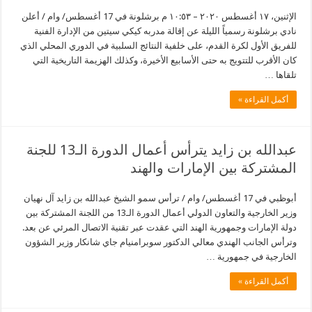
الإثنين، ١٧ أغسطس ٢٠٢٠ – ١٠:٥٣ م برشلونة في 17 أغسطس/ وام / أعلن
نادي برشلونة رسمياً الليلة عن إقالة مدربه كيكي سيتين من الإدارة الفنية
للفريق الأول لكرة القدم، على خلفية النتائج السلبية في الدوري المحلي الذي
كان الأقرب للتتويج به حتى الأسابيع الأخيرة، وكذلك الهزيمة التاريخية التي
تلقاها …
أكمل القراءة »
عبدالله بن زايد يترأس أعمال الدورة الـ13 للجنة
المشتركة بين الإمارات والهند
أبوظبي في 17 أغسطس/ وام / ترأس سمو الشيخ عبدالله بن زايد آل نهيان
وزير الخارجية والتعاون الدولي أعمال الدورة الـ13 من اللجنة المشتركة بين
دولة الإمارات وجمهورية الهند التي عقدت عبر تقنية الاتصال المرئي عن بعد.
وترأس الجانب الهندي معالي الدكتور سوبرامنيام جاي شانكار وزير الشؤون
الخارجية في جمهورية …
أكمل القراءة »