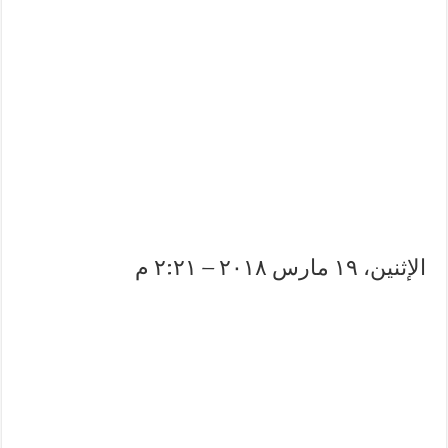
الإثنين، ١٩ مارس ٢٠١٨ – ٢:٢١ م