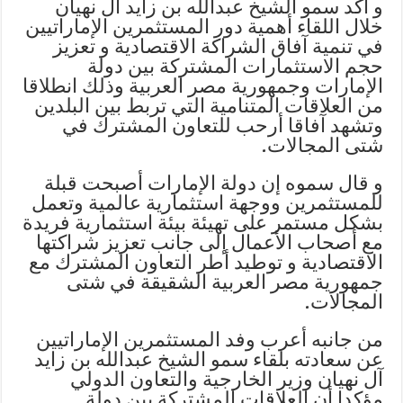
و أكد سمو الشيخ عبدالله بن زايد آل نهيان
خلال اللقاء أهمية دور المستثمرين الإماراتيين
في تنمية آفاق الشراكة الاقتصادية و تعزيز
حجم الاستثمارات المشتركة بين دولة
الإمارات وجمهورية مصر العربية وذلك انطلاقا
من العلاقات المتنامية التي تربط بين البلدين
وتشهد آفاقا أرحب للتعاون المشترك في
شتى المجالات.
و قال سموه إن دولة الإمارات أصبحت قبلة
للمستثمرين ووجهة استثمارية عالمية وتعمل
بشكل مستمر على تهيئة بيئة استثمارية فريدة
مع أصحاب الأعمال إلى جانب تعزيز شراكتها
الاقتصادية و توطيد أطر التعاون المشترك مع
جمهورية مصر العربية الشقيقة في شتى
المجالات.
من جانبه أعرب وفد المستثمرين الإماراتيين
عن سعادته بلقاء سمو الشيخ عبدالله بن زايد
آل نهيان وزير الخارجية والتعاون الدولي
مؤكدا أن العلاقات المشتركة بين دولة